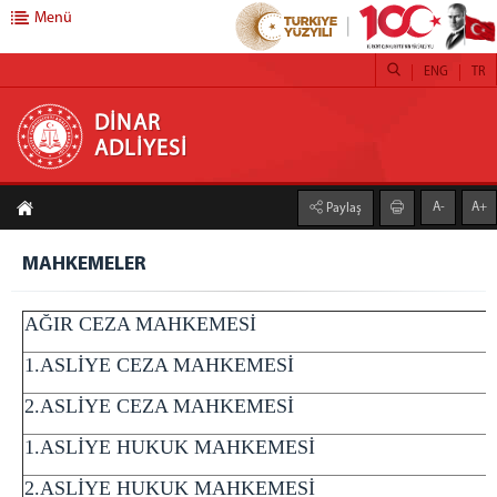
Menü
ENG
TR
DİNAR ADLİYESİ
DİNAR
ADLİYESİ
ANASAYFA
A-
A+
Paylaş
ADLİYEMİZ
TANITIM
MAHKEMELER
CUMHURİYET BAŞSAVCIMIZ
AĞIR CEZA MAHKEMESİ
MÜLHAKATLAR
BİRİMLERİMİZ
1.ASLİYE CEZA MAHKEMESİ
ADLİ DESTEK ve MAĞDUR HİZMETLERİ MÜDÜRLÜĞÜ
2.ASLİYE CEZA MAHKEMESİ
İCRA MÜDÜRLÜKLERİ
1.ASLİYE HUKUK MAHKEMESİ
DİNAR İCRA MÜDÜRLÜĞÜ
DAZKIRI İCRA MÜDÜRLÜĞÜ
2.ASLİYE HUKUK MAHKEMESİ