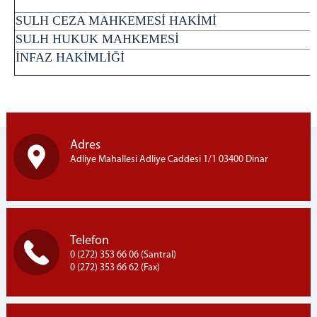
DENETİMLİ SERBESTLİK
SULH CEZA MAHKEMESİ HAKİMİ
CEZA İNFAZ KURUMLARI
SULH HUKUK MAHKEMESİ
C.BAŞSAVCILIĞI
İNFAZ HAKİMLİĞİ
KOMİSYON
DİNAR ADLİ YARGI İLK DERECE MAHKEMESİ ADALET
KOMİSYONU BAŞKANLIĞI
FAALİYET RAPORLARI
Adres
MAHKEMELER
Adliye Mahallesi Adliye Caddesi 1/1 03400 Dinar
İLETİŞİM
Telefon
0 (272) 353 66 06 (Santral)
0 (272) 353 66 62 (Fax)