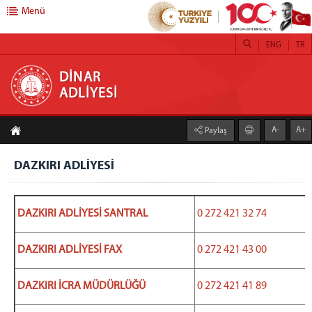
Menü
ENG
TR
DİNAR ADLİYESİ
DİNAR
ADLİYESİ
ANASAYFA
A-
A+
Paylaş
ADLİYEMİZ
TANITIM
DAZKIRI ADLİYESİ
CUMHURİYET BAŞSAVCIMIZ
MÜLHAKATLAR
DAZKIRI ADLİYESİ SANTRAL
0 272 421 32 74
BİRİMLERİMİZ
ADLİ DESTEK ve MAĞDUR HİZMETLERİ MÜDÜRLÜĞÜ
DAZKIRI ADLİYESİ FAX
0 272 421 43 00
İCRA MÜDÜRLÜKLERİ
DİNAR İCRA MÜDÜRLÜĞÜ
DAZKIRI İCRA MÜDÜRLÜĞÜ
0 272 421 41 89
DAZKIRI İCRA MÜDÜRLÜĞÜ