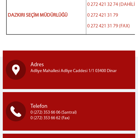
DENETİMLİ SERBESTLİK
0 272 421 32 74 (DAHİLİ 
CEZA İNFAZ KURUMLARI
DAZKIRI SEÇİM MÜDÜRLÜĞÜ
0 272 421 31 79
C.BAŞSAVCILIĞI
0 272 421 31 79 (FAX)
KOMİSYON
DİNAR ADLİ YARGI İLK DERECE MAHKEMESİ ADALET
KOMİSYONU BAŞKANLIĞI
FAALİYET RAPORLARI
Adres
MAHKEMELER
Adliye Mahallesi Adliye Caddesi 1/1 03400 Dinar
İLETİŞİM
Telefon
0 (272) 353 66 06 (Santral)
0 (272) 353 66 62 (Fax)